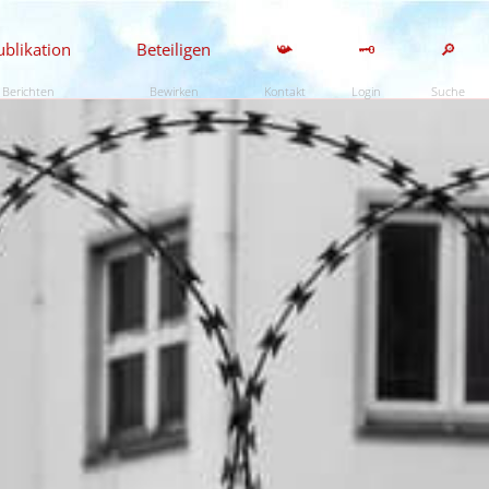
ublikation
Beteiligen
📯
🗝️
🔎
Berichten
Bewirken
Kontakt
Login
Suche