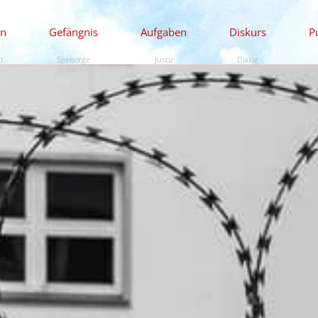
en
Gefängnis
Aufgaben
Diskurs
P
ät
Seelsorge
Justiz
Dialog