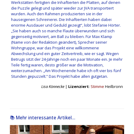
Werkstätten fertigten die Inhaftierten die Platten, auf denen
die Puzzle gelegt und später wieder zur JVA transportiert
wurden. Auch den Rahmen produzierten sie in der
hauseigenen Schreinerei. Die Inhaftierten haben dabei
enorme Ausdauer und Geduld gezeigt“, lobt Stefanie Hörter.
„Sie haben auch so manche Flaute überwunden und sich
gegenseitig motiviert, am Ball zu bleiben. Für Max Klamp
(Name von der Redaktion geändert), Sprecher seiner
Wohngruppe, war das Projekt eine willkommene
Abwechslung und ein guter Zeitvertreib, wie er sagt. Wegen
Betrugs sitzt der 24-Jährige noch ein paar Monate ein. Je mehr
Teile fertig waren, desto größer war die Motivation,
weiterzumachen. „Am Wochenende habe ich oft vier bis fünf
Stunden gepuzzelt.“ Das Projekt habe allen gutgetan.
Lisa Könnecke
|
Lizenziert
:
Stimme
Heilbronn
📚 Mehr interessante Artikel...