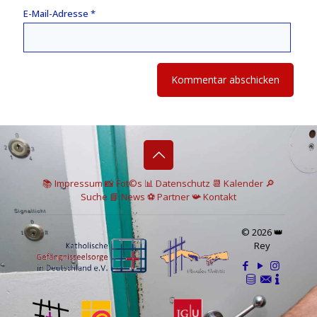
E-Mail-Adresse
*
📚 I
mpressum
📸
Fot©s
📊
Datenschutz
📆 Kalender
🔎
Suche
📘 News
⚽
Partner
📯
Kontakt
© 2026 👑
Rey