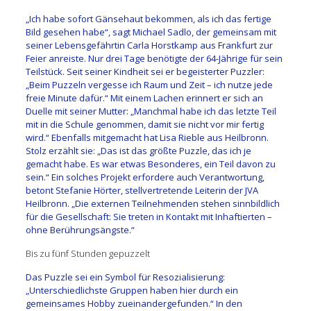
„Ich habe sofort Gänsehaut bekommen, als ich das fertige
Bild gesehen habe“, sagt Michael Sadlo, der gemeinsam mit
seiner Lebensgefährtin Carla Horstkamp aus Frankfurt zur
Feier anreiste. Nur drei Tage benötigte der 64-Jährige für sein
Teilstück. Seit seiner Kindheit sei er begeisterter Puzzler:
„Beim Puzzeln vergesse ich Raum und Zeit – ich nutze jede
freie Minute dafür.“ Mit einem Lachen erinnert er sich an
Duelle mit seiner Mutter: „Manchmal habe ich das letzte Teil
mit in die Schule genommen, damit sie nicht vor mir fertig
wird.“ Ebenfalls mitgemacht hat Lisa Rieble aus Heilbronn.
Stolz erzählt sie: „Das ist das größte Puzzle, das ich je
gemacht habe. Es war etwas Besonderes, ein Teil davon zu
sein.“ Ein solches Projekt erfordere auch Verantwortung,
betont Stefanie Hörter, stellvertretende Leiterin der JVA
Heilbronn. „Die externen Teilnehmenden stehen sinnbildlich
für die Gesellschaft: Sie treten in Kontakt mit Inhaftierten –
ohne Berührungsängste.“
Bis zu fünf Stunden gepuzzelt
Das Puzzle sei ein Symbol für Resozialisierung:
„Unterschiedlichste Gruppen haben hier durch ein
gemeinsames Hobby zueinandergefunden.“ In den