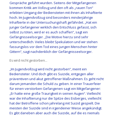
Gespräche geführt wurden. Seitens der Mitgefangenen
kommen Kritik am Vollzug und den oft als „rauen Ton“
erlebten Umgang der Bediensteten mit ihnen als Inhaftierte
hoch. Im Jugendvollzug sind besonders minderjährige
Inhaftierte in der Untersuchungshaft gefährdet. „Hat ein
junger Gefangener wirklich den Entschluss gefasst, sich
selbst zu töten, wird er es auch schaffen“, sagt ein
Gefängnisseelsorger. „Die Motive hierzu sind sehr
unterschiedlich. Vieles bleibt Spekulation und wir stehen
fassungslos vor dem Tod eines jungen Menschen hinter
Gittern“, sagt nachdenklich der Gefängnisseelsorger.
Es wird nicht gestorben…
„Im Jugendvollzug wird nicht gestorben“, meint ein
Bediensteter. Und doch gibt es Suizide, entgegen aller
präventiven und akut getroffener Maßnahmen. Es geht nicht
darum jemanden die Schuld zu geben. In einer Trauerfeier
für einen verstorben Gefangenen sagt ein Mitgefangener:
„Er hatte eine große Traurigkeit in seinen Augen“. Vielleicht
war die Inhaftierung nur die Spitze des Eisberges, vielleicht
hat der Betroffene schon jahrelang mit Suizid gespielt. Die
meisten der Suizide sind in irgendeiner Weise angekündigt.
Es gibt daneben aber auch die Suizide, auf die es niemals