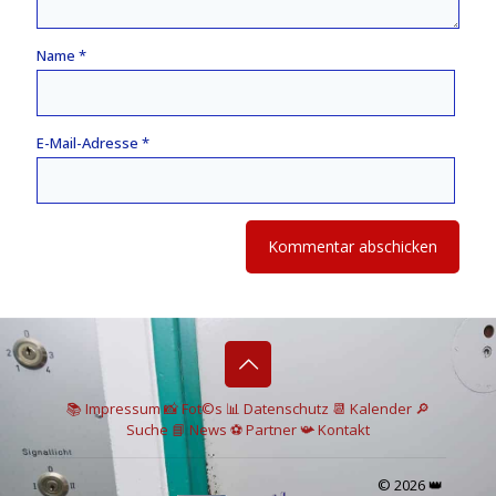
Name
*
E-Mail-Adresse
*
📚 I
mpressum
📸
Fot©s
📊
Datenschutz
📆 Kalender
🔎
Suche
📘 News
⚽
Partner
📯
Kontakt
© 2026 👑