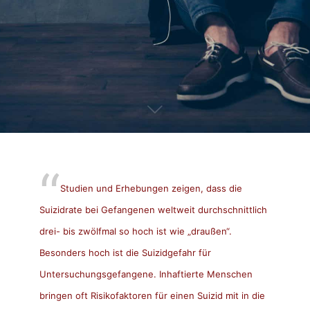
Studien und Erhebungen zeigen, dass die
Suizidrate bei Gefangenen weltweit durchschnittlich
drei- bis zwölfmal so hoch ist wie „draußen“.
Besonders hoch ist die Suizidgefahr für
Untersuchungsgefangene. Inhaftierte Menschen
bringen oft Risikofaktoren für einen Suizid mit in die