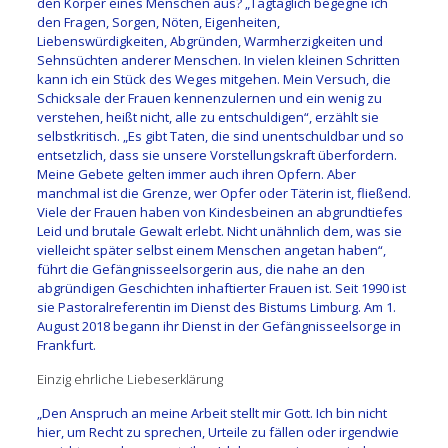
den Körper eines Menschen aus? „Tagtäglich begegne ich
den Fragen, Sorgen, Nöten, Eigenheiten,
Liebenswürdigkeiten, Abgründen, Warmherzigkeiten und
Sehnsüchten anderer Menschen. In vielen kleinen Schritten
kann ich ein Stück des Weges mitgehen. Mein Versuch, die
Schicksale der Frauen kennenzulernen und ein wenig zu
verstehen, heißt nicht, alle zu entschuldigen“, erzählt sie
selbstkritisch. „Es gibt Taten, die sind unentschuldbar und so
entsetzlich, dass sie unsere Vorstellungskraft überfordern.
Meine Gebete gelten immer auch ihren Opfern. Aber
manchmal ist die Grenze, wer Opfer oder Täterin ist, fließend.
Viele der Frauen haben von Kindesbeinen an abgrundtiefes
Leid und brutale Gewalt erlebt. Nicht unähnlich dem, was sie
vielleicht später selbst einem Menschen angetan haben“,
führt die Gefängnisseelsorgerin aus, die nahe an den
abgründigen Geschichten inhaftierter Frauen ist. Seit 1990 ist
sie Pastoralreferentin im Dienst des Bistums Limburg. Am 1.
August 2018 begann ihr Dienst in der Gefängnisseelsorge in
Frankfurt.
Einzig ehrliche Liebeserklärung
„Den Anspruch an meine Arbeit stellt mir Gott. Ich bin nicht
hier, um Recht zu sprechen, Urteile zu fällen oder irgendwie