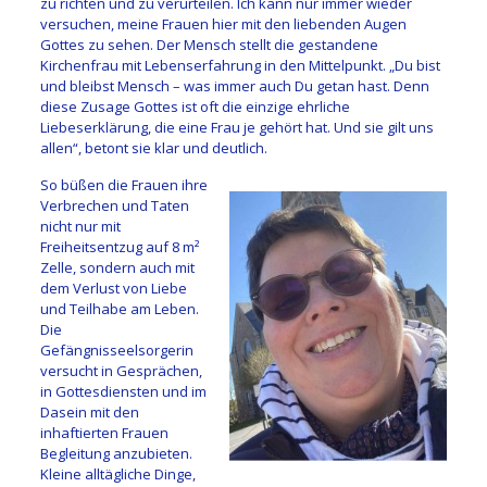
zu richten und zu verurteilen. Ich kann nur immer wieder
versuchen, meine Frauen hier mit den liebenden Augen
Gottes zu sehen. Der Mensch stellt die gestandene
Kirchenfrau mit Lebenserfahrung in den Mittelpunkt. „Du bist
und bleibst Mensch – was immer auch Du getan hast. Denn
diese Zusage Gottes ist oft die einzige ehrliche
Liebeserklärung, die eine Frau je gehört hat. Und sie gilt uns
allen“, betont sie klar und deutlich.
So büßen die Frauen ihre
Verbrechen und Taten
nicht nur mit
Freiheitsentzug auf 8 m²
Zelle, sondern auch mit
dem Verlust von Liebe
und Teilhabe am Leben.
Die
Gefängnisseelsorgerin
versucht in Gesprächen,
in Gottesdiensten und im
Dasein mit den
inhaftierten Frauen
Begleitung anzubieten.
Kleine alltägliche Dinge,