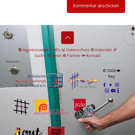
📚 I
mpressum
📸
Fot©s
📊
Datenschutz
📆 Kalender
🔎
Suche
📘 News
⚽
Partner
📯
Kontakt
© 2026 👑
Rey