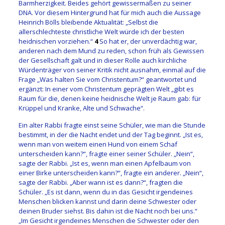
Barmherzigkeit. Beides gehört gewissermaßen zu seiner
DNA. Vor diesem Hintergrund hat für mich auch die Aussage
Heinrich Bölls bleibende Aktualität: „Selbst die
allerschlechteste christliche Welt würde ich der besten
heidnischen vorziehen.“
4
So hat er, der unverdächtig war,
anderen nach dem Mund zu reden, schon früh als Gewissen
der Gesellschaft galt und in dieser Rolle auch kirchliche
Würdenträger von seiner Kritik nicht ausnahm, einmal auf die
Frage „Was halten Sie vom Christentum?“ geantwortet und
ergänzt: In einer vom Christentum geprägten Welt „gibt es
Raum für die, denen keine heidnische Welt je Raum gab: für
Krüppel und Kranke, Alte und Schwache“.
Ein alter Rabbi fragte einst seine Schüler, wie man die Stunde
bestimmt, in der die Nacht endet und der Tag beginnt. „Ist es,
wenn man von weitem einen Hund von einem Schaf
unterscheiden kann?“, fragte einer seiner Schüler. „Nein“,
sagte der Rabbi. „Ist es, wenn man einen Apfelbaum von
einer Birke unterscheiden kann?“, fragte ein anderer. „Nein“,
sagte der Rabbi. „Aber wann ist es dann?“, fragten die
Schüler. „Es ist dann, wenn du in das Gesicht irgendeines
Menschen blicken kannst und darin deine Schwester oder
deinen Bruder siehst. Bis dahin ist die Nacht noch bei uns.“
„Im Gesicht irgendeines Menschen die Schwester oder den