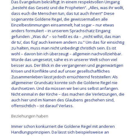
Das Evangelium bekräftigt: In einem respektvollen Umgang
„besteht das Gesetz und die Propheten“. „Alles, was ihr wollt,
dass euch die Menschen tun, das tut auch ihnen!“ Diese
sogenannte Goldene Regel, die gewissermaßen alle
Einzelbestimmungen einsammelt, hat sogar – nur etwas
anders formuliert – in unserem Sprachschatz Eingang
gefunden: „Was du“ – so heißt es da – „nicht willst, das man
dir tu‘, das füg‘ auch keinem andern zu.“ Um das für einsichtig
zu halten, muss man nicht unbedingt christlich sein. Es ist
wohl – davon bin ich überzeugt – allgemein nachvollziehbar.
Würde das umgesetzt, sähe es in unserer Welt schon viel
besser aus. Der Blick in die vergangenen und gegenwärtigen
Krisen und Konflikte und auf unser gesellschaftliches
Zusammenleben lässt jedoch ernüchternd feststellen: Als
allgemeiner Grundsatz konnte sich die Goldene Regel nie
durchsetzen. Und da müssen wir bei uns selbst anfangen.
Nicht einmal in der Kirche – das machen die Verletzungen, die
auch hier und im Namen des Glaubens geschehen sind,
offensichtlich – ist darauf Verlass.
Beziehungen haben
Immer schon konkurriert die Goldene Regel mit anderen
Handlungsprinzipien. Da lässt sich beispielsweise an