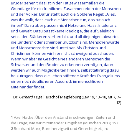
Bruder sehen“: das ist in der Tat gewissermaßen die
Grundlage für ein friedliches Zusammenleben der Menschen
und der Völker. Dafür steht auch die Goldene Regel: „Alles,
was ihr wollt, dass euch die Menschen tun, das tut auch
ihnen!“ Dazu aber passen nicht Hetze und Hass, Intoleranz
und Gewalt. Dazu passt keine Ideologie, die auf Selektion
setzt, den Stärkeren verherrlicht und all diejenigen abwertet,
die „anders“ oder scheinbar „nutzlos“ sind. Menschenwürde
und Menschenrechte sind unteilbar. Als Christen und
Christinnen können wir hier nicht schweigend zuschauen.
Wenn wir aber im Gesicht eines anderen Menschen die
Schwester und den Bruder zu erkennen vermögen, dann
werden wir auch Möglichkeiten finden, selbst tatkräftig dazu
beizutragen, dass die Leben stiftende Kraft des Evangeliums
einen noch deutlicheren Ausdruck im menschlichen
Miteinander findet.
Dr.
Gerhard Feige
| Bischof Magdeburg (Lev 19, 13–18, Mt 7, 7–
12)
1
Axel Hacke, Über den Anstand in schwierigen Zeiten und
die Frage; wie wir miteinander umgehen (München 2017) 157.
2
Reinhard Marx, Barmherzigkeit und Gerechtigkeit, in: