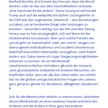
Berthold Brechts „Erst kommt das Fressen, dann die Moral“
denken, oder an das aus dem Geschäftsleben vertraute
„Eine Hand wäscht die andere“. Diese Lösung ist mit Donald
Trump auch auf die weltpolitische Bühne zurückgekehrt. In
der DDR war das sogenannte „Vitamin B“ – also Beziehungen
zu haben, um an bestimmte Dinge oder Leistungen zu
kommen – besonders wichtig. Aus der Not und dem Zwang
heraus war es fast unumgänglich, sich auf diese Art der
Vorteilsnahme einzulassen. Aber auch solche Parolen wie
„privat geht vor Katastrophe“ oder „wir zuerst“ zeugen von
überzogenem Individualismus und sozialem Desinteresse.
Wahrhaft menschlich miteinander umzugehen, sieht freilich
anders aus. Dabei meine ich sogar Steigerungsmöglichkeiten
erkennen zu können. Als ein Mindestmaß
zwischenmenschlichen Verhaltens gilt wohl der Anstand,
„eine grundsätzliche Solidarität mit anderen Menschen, ein
Empfinden dafür, dass wir alle das Leben teilen, ein Gefühl,
das für die großen und grundsätzlichen Fragen des Lebens
ganz genauso gilt wie für die kleinen, alltäglichen Situationen
1
.
Sich für die Mitmenschen wirklich zu interessieren, überbietet
dieses Mindestmaß um einen weiteren Aspekt und lässt den
Anderen und die Andere in ihrer ganz besonderen