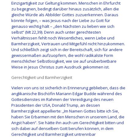
Einzigartigkeit zur Geltung kommen. Menschen in Ehrfurcht
zu begegnen, bedingt darüber hinaus zusätzlich, allen die
gleiche Würde als Abbilder Gottes zuzuerkennen. Daraus
könnte folgen, – was Jesus nach der Liebe zu Gott für
genauso wichtig hält – „den Nächsten zu lieben wie sich
selbst“ (Mt 22,39). Denn auch unter gerechtesten
Verhältnissen fehlt noch Wesentliches, wenn Liebe und
Barmherzigkeit, Vertrauen und Mitgefühl nicht hinzukommen.
Und schließlich zeigt sich in der Bereitschaft, sich für andere
gewissermaßen aufzuopfern, die wohl radikalste Form
menschlicher Selbstlosigkeit, wie sie auf unüberbietbare
Weise in Jesus Christus zum Ausdruck gekommen ist.
Gerechtigkeit und Barmherzigkeit
Vielen von uns ist sicherlich in Erinnerung geblieben, dass die
anglikanische Bischöfin Mariann Edgar Budde während des
Gottesdienstes im Rahmen der Vereidigung des neuen
Präsidenten der USA, Donald Trump, an dessen
Barmherzigkeit appellierte: „Im Namen Gottes bitte ich Sie,
haben Sie Erbarmen mit den Menschen in unserem Land, die
Angst haben“. Sie hätte ihn auch um Gerechtigkeit bitten und
sich dabei auf denselben Gott berufen können, in dem
Gerechtigkeit und Barmherzigkeit untrennbar