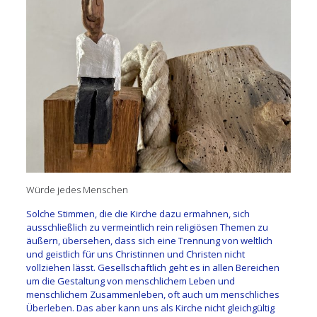
Würde jedes Menschen
Solche Stimmen, die die Kirche dazu ermahnen, sich
ausschließlich zu vermeintlich rein religiösen Themen zu
äußern, übersehen, dass sich eine Trennung von weltlich
und geistlich für uns Christinnen und Christen nicht
vollziehen lässt. Gesellschaftlich geht es in allen Bereichen
um die Gestaltung von menschlichem Leben und
menschlichem Zusammenleben, oft auch um menschliches
Überleben. Das aber kann uns als Kirche nicht gleichgültig