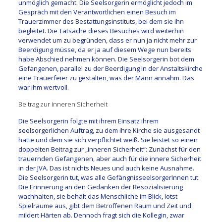
unmöglich gemacht. Die Seelsorgerin ermöglicht jedoch im
Gespräch mit den Verantwortlichen einen Besuch im
Trauerzimmer des Bestattungsinstituts, bei dem sie ihn
begleitet. Die Tatsache dieses Besuches wird weiterhin
verwendet um zu begründen, dass er nun ja nicht mehr zur
Beerdigung müsse, da er ja auf diesem Wege nun bereits
habe Abschied nehmen können. Die Seelsorgerin bot dem
Gefangenen, parallel zu der Beerdigung in der Anstaltskirche
eine Trauerfeier zu gestalten, was der Mann annahm. Das
war ihm wertvoll.
Beitrag zur inneren Sicherheit
Die Seelsorgerin folgte mit ihrem Einsatz ihrem
seelsorgerlichen Auftrag, zu dem ihre Kirche sie ausgesandt
hatte und dem sie sich verpflichtet weiß. Sie leistet so einen
doppelten Beitrag zur „inneren Sicherheit“: Zunächst für den
trauernden Gefangenen, aber auch für die innere Sicherheit
in der JVA. Das ist nichts Neues und auch keine Ausnahme.
Die Seelsorgerin tut, was alle GefängnisseelsorgerInnen tut:
Die Erinnerung an den Gedanken der Resozialisierung
wachhalten, sie behält das Menschliche im Blick, lotst
Spielräume aus, gibt dem Betroffenen Raum und Zeit und
mildert Härten ab. Dennoch fragt sich die Kollegin, zwar