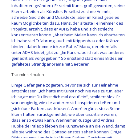
Inhaftierten geändert). Er sei mit Kunst groß geworden, seine
Eltern arbeiten als Künstler. Er selbst zeichne Animés,
schreibe Gedichte und Musiktexte, aber im Knast gebe es
kaum Möglichkeiten dazu. Hans, der älteste Teilnehmer des
Projekts, erzählt, dass er ADHS habe und sich schlecht
konzentrieren könne. „Aber beim Malen kann ich abschalten.
Ich habe viel Erfahrung, auch mit Krippenbau oder Kränze
binden, dabei komme ich zur Ruhe.“ Manu, der ebenfalls
unter ADHS leidet, gibt zu: „Im Kurs habe ich oft was anderes
gemacht als vorgegeben.“ So entstand statt eines Bildes ein
gefaltetes Strandpanorama mit Seetieren.
Trauminsel malen
Einige Gefangene zögerten, bevor sie sich zur Teilnahme
entschlossen. „Ich hatte mit Kunst noch nie was zu tun, aber
ich sagte mir: Du lässt dich mal drauf ein“, schildert Alex. Er
war neugierig, wie die anderen sich inspirieren ließen und
„sich über Farben ausdrücken“. André ergänzt stolz: Seine
Eltern hätten zurückgemeldet, wie überrascht sie waren,
dass er so etwas kann. Wennemar Rustige und Andrea
Hupke de Palacio kleben die Kunstwerke an die Wand, damit
alle sie während des Gottesdienstes sehen können. Einige
Bilder zeigen Hände in kräftigen Farben, Gesichter mit