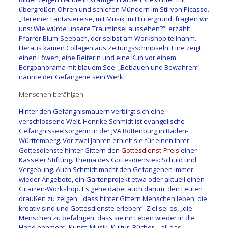
übergroßen Ohren und schiefen Mündern im Stil von Picasso.
„Bei einer Fantasiereise, mit Musik im Hintergrund, fragten wir
uns: Wie würde unsere Trauminsel aussehen?“, erzählt
Pfarrer Blum-Seebach, der selbst am Workshop teilnahm.
Heraus kamen Collagen aus Zeitungsschnipseln. Eine zeigt
einen Löwen, eine Reiterin und eine Kuh vor einem
Bergpanorama mit blauem See. „Bebauen und Bewahren“
nannte der Gefangene sein Werk.
Menschen befähigen
Hinter den Gefängnismauern verbirgt sich eine
verschlossene Welt. Henrike Schmidt ist evangelische
Gefängnisseelsorgerin in der JVA Rottenburg in Baden-
Württemberg. Vor zwei Jahren erhielt sie für einen ihrer
Gottesdienste hinter Gittern den
Gottesdienst-Preis
einer
Kasseler Stiftung. Thema des Gottesdienstes: Schuld und
Vergebung. Auch Schmidt macht den Gefangenen immer
wieder Angebote, ein Gartenprojekt etwa oder aktuell einen
Gitarren-Workshop. Es gehe dabei auch darum, den Leuten
draußen zu zeigen, „dass hinter Gittern Menschen leben, die
kreativ sind und Gottesdienste erleben“. Ziel sei es, „die
Menschen zu befähigen, dass sie ihr Leben wieder in die
Hand nehmen“. Kunst, Musik, Kultur, Bücher – all das