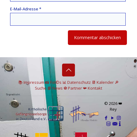
E-Mail-Adresse
*
📚 I
mpressum
📸
Fot©s
📊
Datenschutz
📆 Kalender
🔎
Suche
📘 News
⚽
Partner
📯
Kontakt
© 2026 👑
Rey