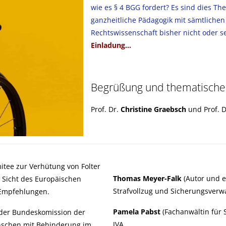
wie es § 4 BGG fordert? Es sind dies Th
ganzheitliche Pädagogik mit sämtliche
Rechtswissenschaft bisher nicht oder se
Einladung…
Begrüßung und thematische
Prof. Dr.
Christine Graebsch
und Prof. 
itee zur Verhütung von Folter
Thomas Meyer-Falk
(Autor und 
 Sicht des Europäischen
Strafvollzug und Sicherungsverw
 Empfehlungen.
Pamela Pabst
(Fachanwältin für 
r der Bundeskomission der
JVA.
nschen mit Behinderung im