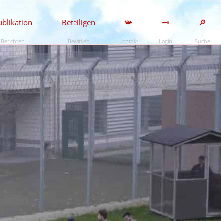
ublikation
Beteiligen
📯
🗝️
🔎
Berichten
Bewirken
Kontakt
Login
Suche