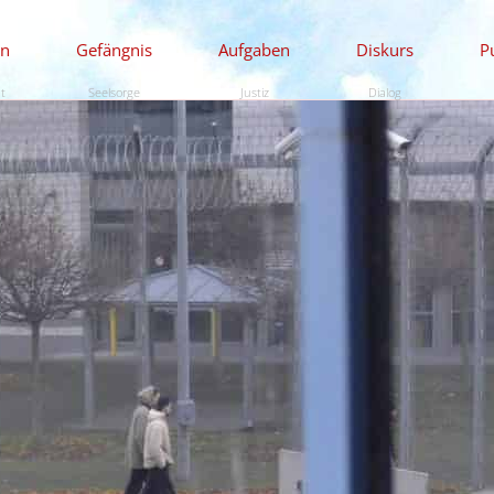
en
Gefängnis
Aufgaben
Diskurs
P
ät
Seelsorge
Justiz
Dialog