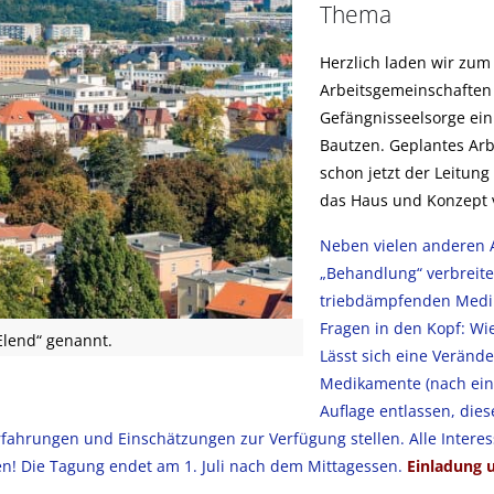
Thema
Herzlich laden wir zu
Arbeitsgemeinschaften
Gefängnisseelsorge ei
Bautzen. Geplantes Arb
schon jetzt der Leitung
das Haus und Konzept v
Neben vielen anderen 
„Behandlung“ verbreite
triebdämpfenden Med
Fragen in den Kopf: W
Elend“ genannt.
Lässt sich eine Veränd
Medikamente (nach eine
Auflage entlassen, di
rfahrungen und Einschätzungen zur Verfügung stellen. Alle Interes
en! Die Tagung endet am 1. Juli nach dem Mittagessen.
Einladung