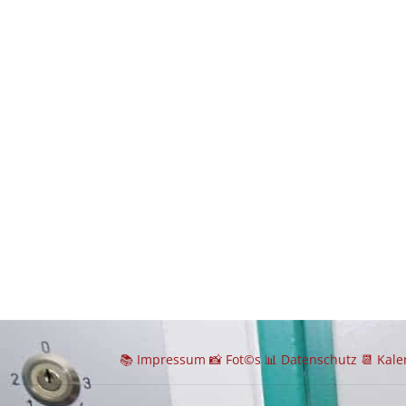
📚 I
mpressum
📸
Fot©s
📊
Datenschutz
📆 Kal