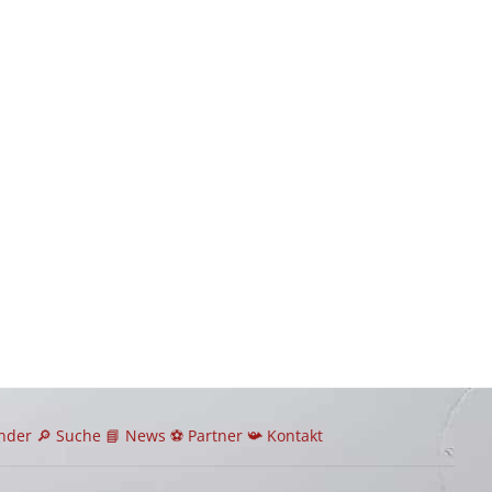
ender
🔎
Suche
📘 News
⚽
Partner
📯
Kontakt