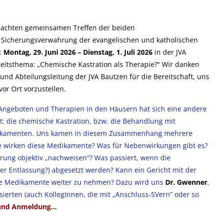
m achten gemeinsamen Treffen der beiden
 Sicherungsverwahrung der evangelischen und katholischen
n:
Montag, 29. Juni 2026 – Dienstag, 1. Juli 2026
in der JVA
eitsthema: „Chemische Kastration als Therapie?“ Wir danken
 und Abteilungsleitung der JVA Bautzen für die Bereitschaft, uns
or Ort vorzustellen.
Angeboten und Therapien in den Häusern hat sich eine andere
t: die chemische Kastration, bzw. die Behandlung mit
ikamenten. Uns kamen in diesem Zusammenhang mehrere
ie wirken diese Medikamente? Was für Nebenwirkungen gibt es?
erung objektiv „nachweisen“? Was passiert, wenn die
r Entlassung?) abgesetzt werden? Kann ein Gericht mit der
ese Medikamente weiter zu nehmen? Dazu wird uns
Dr. Gwenner
,
sierten (auch KollegInnen, die mit „Anschluss-SVern” oder so
 und Anmeldung…