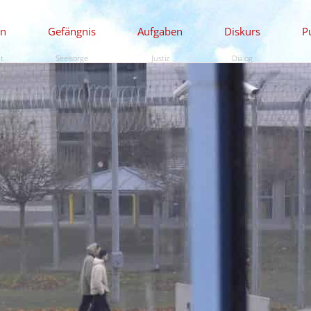
en
Gefängnis
Aufgaben
Diskurs
P
ät
Seelsorge
Justiz
Dialog