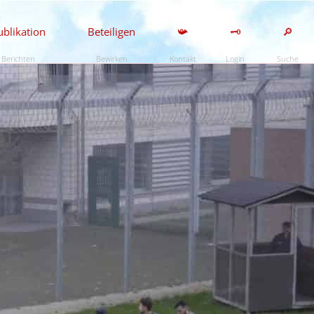
ublikation
Beteiligen
📯
🗝️
🔎
Berichten
Bewirken
Kontakt
Login
Suche