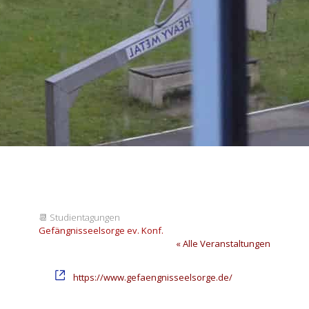
📆
Studientagungen
Gefängnisseelsorge ev. Konf.
« Alle Veranstaltungen
Webseite
https://www.gefaengnisseelsorge.de/