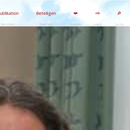
ublikation
Beteiligen
📯
🗝️
🔎
Berichten
Bewirken
Kontakt
Login
Suche