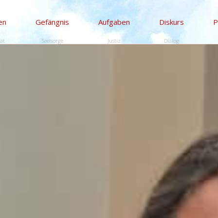
en
Gefängnis
Aufgaben
Diskurs
P
tät
Seelsorge
Justiz
Dialog