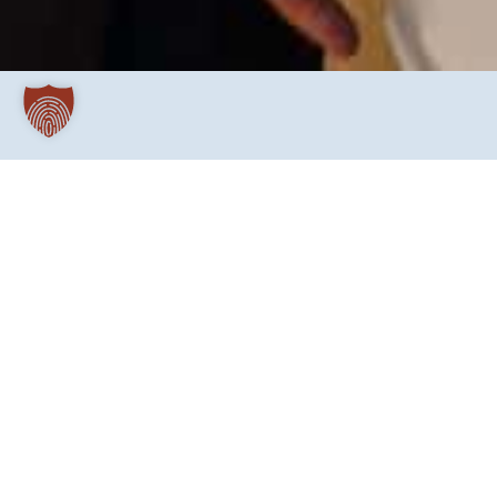
Dekan Wilhelm-Friedrich Schulte (2. von lins) gratulierte seiner Na
Bochum), Stephan Lange (Hauptabteilung Pastorale Dienste), Monik
Daniela Bröckl ist die neue Diözesanbeauftrag
Justizvollzugsanstalt Bielefeld-Senne arbeitet, ist 
momentan im Erzbistum Paderborn in der Gefängni
Der Dienstwechsel hatte im Haus Maria Immaculata in Paderborn ei
schied Dekan Monsignore Wilhelm-Friedrich Schulte als Diözesanbea