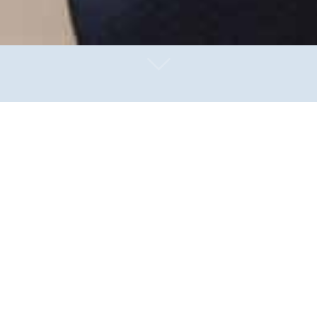
chfolgerin Daniela Bröckl. Im Hintergrund Andreas Althehenger (JVA Is
a Krieg (AG PastoralreferentInnen) und Günther Berkenbrink (Diözes
te für die Gefängnisseelsorge im Erzbistum Paderborn. D
offiziell in ihr neues Amt eingeführt worden. Eine Seelso
sseelsorge.
nen würdigen Rahmen gefunden. Nach 27-jähriger Tätigkeit als Gefäng
uftragter für die Gefängnisseelsorge im Erzbistum Paderborn aus, un