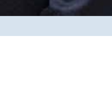
erlohn), Prälat Thomas Dornseifer, Dekanin Uta Klose (JVA
anbeauftragter Erzbistum Köln).
ie Diplom-Theologin, die in der
rgerin, 15 Seelsorger und ein Trainee arbeiten
nisseelsorger – davon 23 Jahre in verantwortlicher Position –
d gab diese Aufgabe an Daniela Bröckl weiter. Im feierlichen