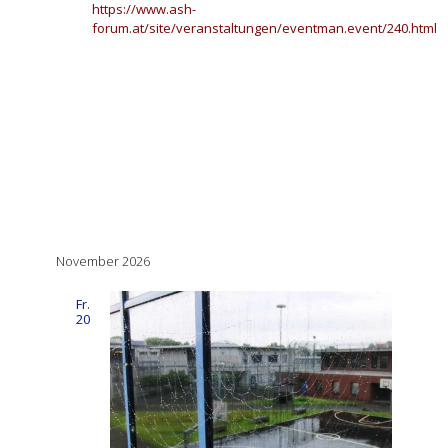
Webseite
https://www.ash-
forum.at/site/veranstaltungen/eventman.event/240.html
Datum
wählen.
November 2026
Fr.
20