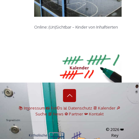
Online: (Un)Sichtbar – Kinder von Inhaftierten
📚 I
mpressum
📸
Fot©s
📊
Datenschutz
📆 Kalender
🔎
Suche
📘 News
⚽
Partner
📯
Kontakt
© 2026 👑
Rey