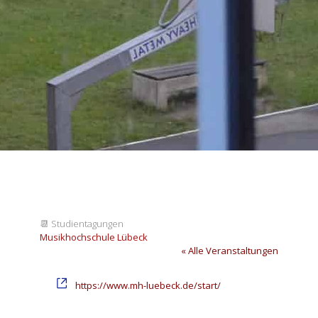
📆
Studientagungen
Musikhochschule Lübeck
« Alle Veranstaltungen
Webseite
https://www.mh-luebeck.de/start/