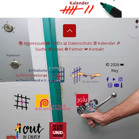
📚 I
mpressum
📸
Fot©s
📊
Datenschutz
📆 Kalender
🔎
Suche
📘 News
⚽
Partner
📯
Kontakt
© 2026 👑
Rey