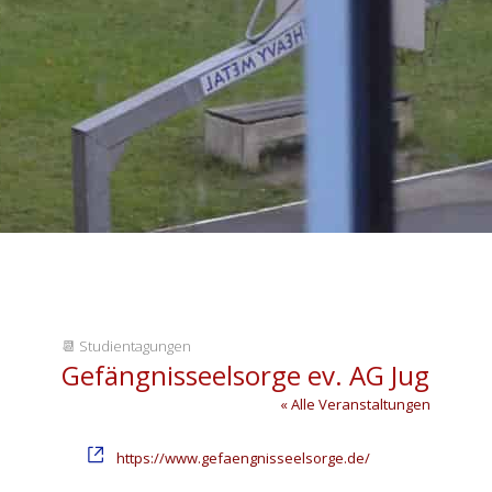
📆
Studientagungen
Gefängnisseelsorge ev. AG Jug
« Alle Veranstaltungen
Webseite
https://www.gefaengnisseelsorge.de/
Datum