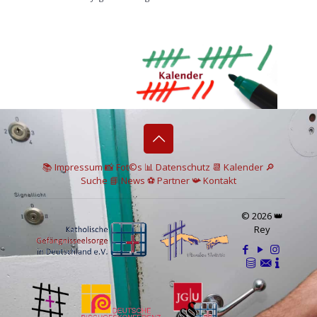
📚 I
mpressum
📸
Fot©s
📊
Datenschutz
📆 Kalender
🔎
Suche
📘 News
⚽
Partner
📯
Kontakt
© 2026 👑
Rey