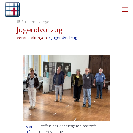
📆
Studientagungen
Jugendvollzug
Jugendvollzug
Veranstaltungen
Veranstaltung
Datum
Ansichten-
Ansichten-
auswählen.
Navigation
Navigation
List
of
Veranstaltungen
in
Photo
View
Treffen der Arbeitsgemeinschaft
Mai
31
Jugendvollzug