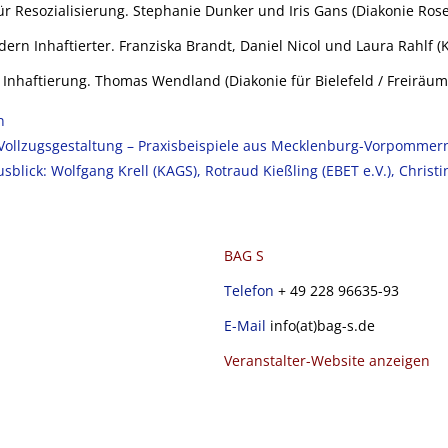
für Resozialisierung. Stephanie Dunker und Iris Gans (Diakonie Ro
ndern Inhaftierter. Franziska Brandt, Daniel Nicol und Laura Rahlf (
 Inhaftierung. Thomas Wendland (Diakonie für Bielefeld / Freiräum
n
Vollzugsgestaltung – Praxisbeispiele aus Mecklenburg-Vorpommern.
lick: Wolfgang Krell (KAGS), Rotraud Kießling (EBET e.V.), Christi
BAG S
Telefon
+ 49 228 96635-93
E-Mail
info(at)bag-s.de
Veranstalter-Website anzeigen