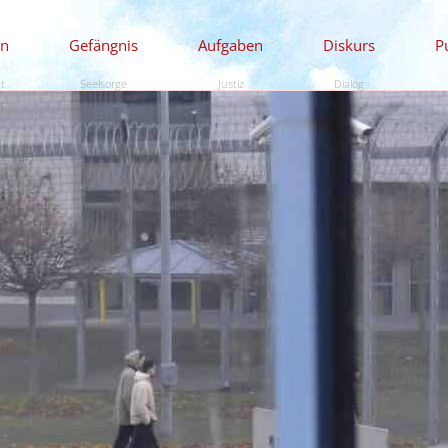
en
Gefängnis
Aufgaben
Diskurs
P
ät
Seelsorge
Justiz
Dialog