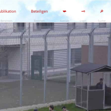
ublikation
Beteiligen
📯
🗝️
🔎
Berichten
Bewirken
Kontakt
Login
Suche