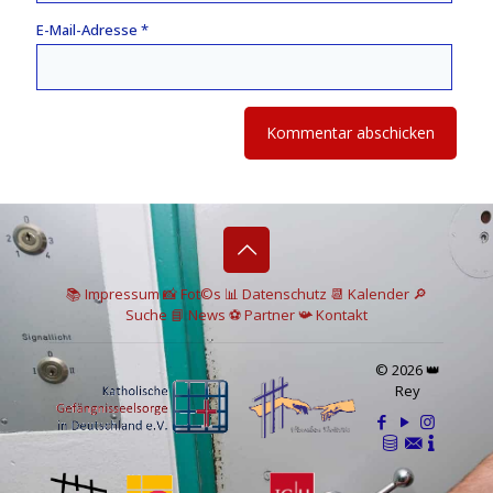
E-Mail-Adresse
*
📚 I
mpressum
📸
Fot©s
📊
Datenschutz
📆 Kalender
🔎
Suche
📘 News
⚽
Partner
📯
Kontakt
© 2026 👑
Rey