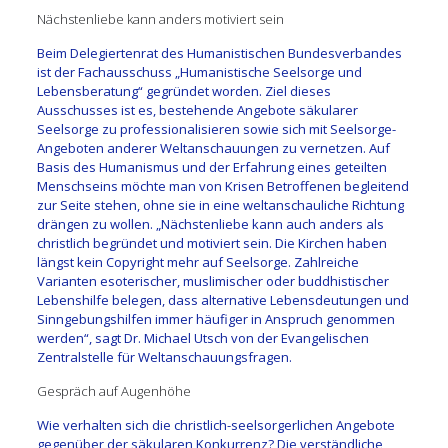
Nächstenliebe kann anders motiviert sein
Beim Delegiertenrat des Humanistischen Bundesverbandes
ist der Fachausschuss „Humanistische Seelsorge und
Lebensberatung“ gegründet worden. Ziel dieses
Ausschusses ist es, bestehende Angebote säkularer
Seelsorge zu professionalisieren sowie sich mit Seelsorge-
Angeboten anderer Weltanschauungen zu vernetzen. Auf
Basis des Humanismus und der Erfahrung eines geteilten
Menschseins möchte man von Krisen Betroffenen begleitend
zur Seite stehen, ohne sie in eine weltanschauliche Richtung
drängen zu wollen. „Nächstenliebe kann auch anders als
christlich begründet und motiviert sein. Die Kirchen haben
längst kein Copyright mehr auf Seelsorge. Zahlreiche
Varianten esoterischer, muslimischer oder buddhistischer
Lebenshilfe belegen, dass alternative Lebensdeutungen und
Sinngebungshilfen immer häufiger in Anspruch genommen
werden“, sagt Dr. Michael Utsch von der Evangelischen
Zentralstelle für Weltanschauungsfragen.
Gespräch auf Augenhöhe
Wie verhalten sich die christlich-seelsorgerlichen Angebote
gegenüber der säkularen Konkurrenz? Die verständliche