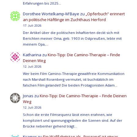
Erfahrungen bis 2025…
Dorothee Wortelkamp-M'Baye
zu
„Opferbuch“ erinnert
an politische Häftlinge im Zuchthaus Herford
17. Juli 2026
Der Artikel über die politischen Inhaftierten deckt sich mit
Berichten meiner Oma, geb. 1903 in Ostpreußen, lebte mit
meinem Opa,…
Katharina
zu
Kino-Tipp: Die Camino-Therapie – Finde
Deinen Weg
12. Juli 2026
Wer beim Film Camino-Therapie gewaltfreie Kommunikation
nach Marshall Rosenberg vermutet, ist buchstäblich im
falschen Film gelandet! Die beiden Protagonisten Adam…
Jonas
zu
Kino-Tipp: Die Camino-Therapie – Finde Deinen
Weg
12. Juli 2026
Schon die erste Filmsequenz lässt einen erahnen, wie
kompliziert und spannungsgeladen die Szenen sind. Auf der
Brücke nebenher gehend trägt…
Kramer
zu
Ein Wallfahrtstag als „Freigang“ ist etwas