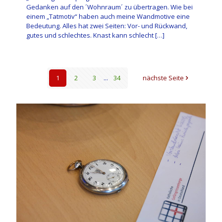
Gedanken auf den ´Wohnraum´ zu übertragen. Wie bei
einem „Tatmotiv“ haben auch meine Wandmotive eine
Bedeutung. Alles hat zwei Seiten: Vor- und Rückwand,
gutes und schlechtes. Knast kann schlecht
[…]
1
2
3
...
34
nächste Seite