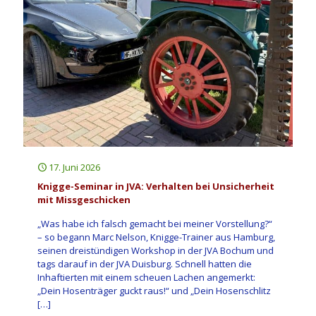
17. Juni 2026
Knigge-Seminar in JVA: Verhalten bei Unsicherheit
mit Missgeschicken
„Was habe ich falsch gemacht bei meiner Vorstellung?“
– so begann Marc Nelson, Knigge-Trainer aus Hamburg,
seinen dreistündigen Workshop in der JVA Bochum und
tags darauf in der JVA Duisburg. Schnell hatten die
Inhaftierten mit einem scheuen Lachen angemerkt:
„Dein Hosenträger guckt raus!“ und „Dein Hosenschlitz
[…]