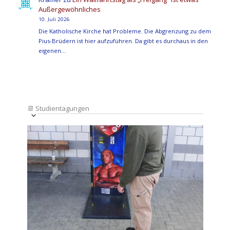
Außergewöhnliches
10. Juli 2026
Die Katholische Kirche hat Probleme. Die Abgrenzung zu dem
Pius-Brüdern ist hier aufzuführen. Da gibt es durchaus in den
eigenen…
📆
Studientagungen
Veranstaltung
Ansichten-
Datum
Ansichten-
Navigation
List
auswählen.
Navigation
of
Veranstaltungen
in
Photo
View