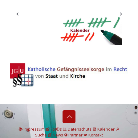
📚 I
mpressum
📸
Fot©s
📊
Datenschutz
📆 Kalender
🔎
Suche
📘 News
⚽
Partner
📯
Kontakt