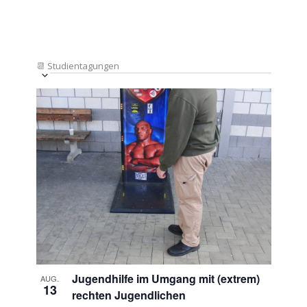
📆
Studientagungen
Veranstaltung
Ansichten-
Datum
Ansichten-
Navigation
List
auswählen.
Navigation
of
Veranstaltungen
in
Photo
View
Jugendhilfe im Umgang mit (extrem)
AUG.
13
rechten Jugendlichen