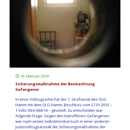
16. Februar 2019
Sicherungsmaßnahme der Beobachtung
Gefangener
In einer Vollzugsache hat der 1. Strafsenat des OLG
Hamm mit dem OLG Hamm, Beschluss vom 27.01.2015 –
1 Vollz (Ws) 664/14 – geurteilt. Zu entscheiden war
folgende Frage: Gegen den betroffenen Gefangenen
war nach einem Selbstmordversuch in einer anderen
Justizvollzugsanstalt die Sicherungsmaßnahme der