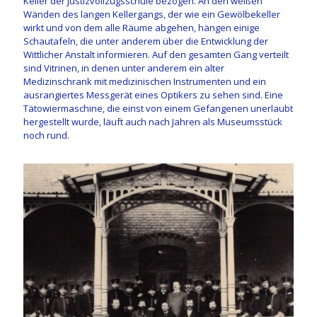
Keller der Justizvollzugsschule bezogen. An den weißen
Wänden des langen Kellergangs, der wie ein Gewölbekeller
wirkt und von dem alle Räume abgehen, hängen einige
Schautafeln, die unter anderem über die Entwicklung der
Wittlicher Anstalt informieren. Auf den gesamten Gang verteilt
sind Vitrinen, in denen unter anderem ein alter
Medizinschrank mit medizinischen Instrumenten und ein
ausrangiertes Messgerät eines Optikers zu sehen sind. Eine
Tätowiermaschine, die einst von einem Gefangenen unerlaubt
hergestellt wurde, läuft auch nach Jahren als Museumsstück
noch rund.