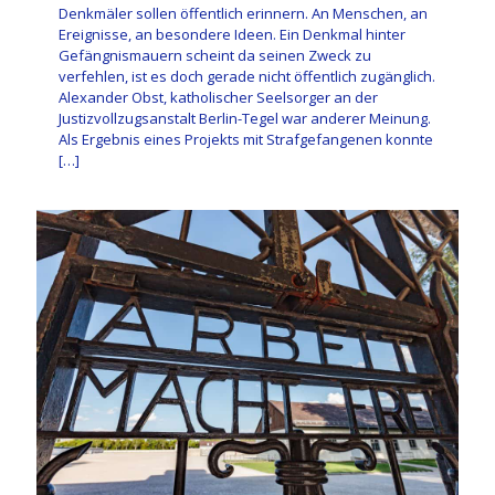
Denkmäler sollen öffentlich erinnern. An Menschen, an
Ereignisse, an besondere Ideen. Ein Denkmal hinter
Gefängnismauern scheint da seinen Zweck zu
verfehlen, ist es doch gerade nicht öffentlich zugänglich.
Alexander Obst, katholischer Seelsorger an der
Justizvollzugsanstalt Berlin-Tegel war anderer Meinung.
Als Ergebnis eines Projekts mit Strafgefangenen konnte
[…]