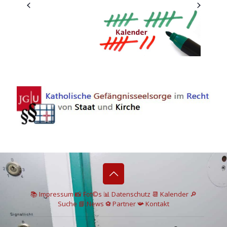
📚 I
mpressum
📸
Fot©s
📊
Datenschutz
📆 Kalender
🔎
Suche
📘 News
⚽
Partner
📯
Kontakt