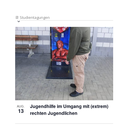
📆
Studientagungen
Veranstaltung
Ansichten-
Datum
Ansichten-
Navigation
List
auswählen.
Navigation
of
Veranstaltungen
in
Photo
View
Jugendhilfe im Umgang mit (extrem)
AUG.
13
rechten Jugendlichen