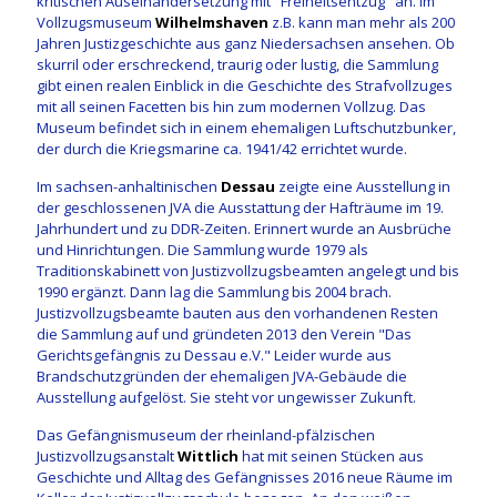
kritischen Auseinandersetzung mit "Freiheitsentzug" an. Im
Vollzugsmuseum
Wilhelmshaven
z.B. kann man mehr als 200
Jahren Justizgeschichte aus ganz Niedersachsen ansehen. Ob
skurril oder erschreckend, traurig oder lustig, die Sammlung
gibt einen realen Einblick in die Geschichte des Strafvollzuges
mit all seinen Facetten bis hin zum modernen Vollzug. Das
Museum befindet sich in einem ehemaligen Luftschutzbunker,
der durch die Kriegsmarine ca. 1941/42 errichtet wurde.
Im sachsen-anhaltinischen
Dessau
zeigte eine Ausstellung in
der geschlossenen JVA die Ausstattung der Hafträume im 19.
Jahrhundert und zu DDR-Zeiten. Erinnert wurde an Ausbrüche
und Hinrichtungen. Die Sammlung wurde 1979 als
Traditionskabinett von Justizvollzugsbeamten angelegt und bis
1990 ergänzt. Dann lag die Sammlung bis 2004 brach.
Justizvollzugsbeamte bauten aus den vorhandenen Resten
die Sammlung auf und gründeten 2013 den Verein "Das
Gerichtsgefängnis zu Dessau e.V." Leider wurde aus
Brandschutzgründen der ehemaligen JVA-Gebäude die
Ausstellung aufgelöst. Sie steht vor ungewisser Zukunft.
Das Gefängnismuseum der rheinland-pfälzischen
Justizvollzugsanstalt
Wittlich
hat mit seinen Stücken aus
Geschichte und Alltag des Gefängnisses 2016 neue Räume im