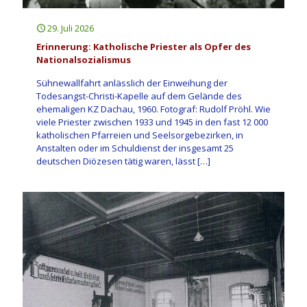
29. Juli 2026
Erinnerung: Katholische Priester als Opfer des
Nationalsozialismus
Sühnewallfahrt anlässlich der Einweihung der
Todesangst-Christi-Kapelle auf dem Gelände des
ehemaligen KZ Dachau, 1960. Fotograf: Rudolf Pröhl. Wie
viele Priester zwischen 1933 und 1945 in den fast 12 000
katholischen Pfarreien und Seelsorgebezirken, in
Anstalten oder im Schuldienst der insgesamt 25
deutschen Diözesen tätig waren, lässt
[…]