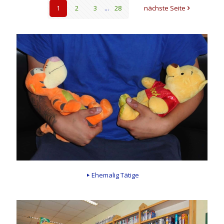
1
2
3
...
28
nächste Seite
Ehemalig Tätige