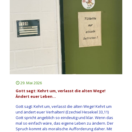
29. Mai 2026
Gott sagt: Kehrt um, verlasst die alten Wege!
Ändert euer Leben…
Gott sagt: Kehrt um, verlasst die alten Wege! Kehrt um
und ändert euer Verhalten! (Ezechiel Hesekiel 33,11)
Gott spricht angeblich so eindeutig und klar. Wenn das
mal so einfach wäre, das eigene Leben zu ändern. Der
Spruch kommt als moralische Aufforderung daher. Mit