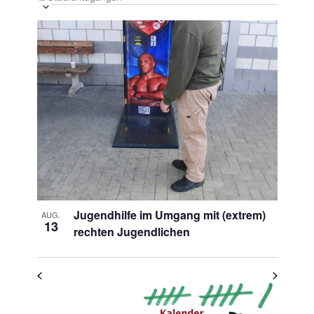
Veranstaltung
Ansichten-
Datum
Ansichten-
Navigation
List
auswählen.
Navigation
of
Veranstaltungen
in
Photo
View
Jugendhilfe im Umgang mit (extrem)
AUG.
13
rechten Jugendlichen