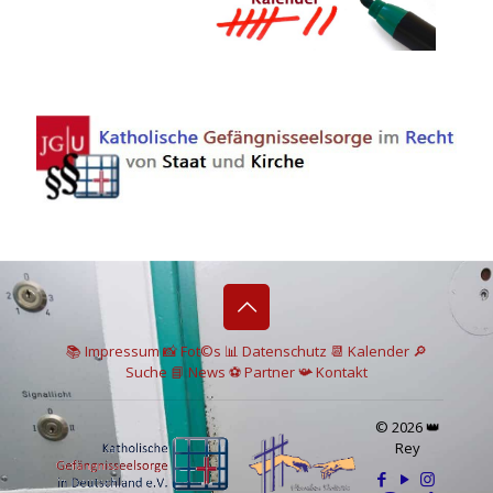
📚 I
mpressum
📸
Fot©s
📊
Datenschutz
📆 Kalender
🔎
Suche
📘 News
⚽
Partner
📯
Kontakt
© 2026 👑
Rey