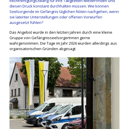
Rechtfertigungszwang für ihre Tätigkeiten wiederfinden und
diesen Druck konstant durchhalten müssen. Wie können
Seelsorgende im Gefängnis täglichen Nöten nachgehen, wenn
sie latenter Unterstellungen oder offenen Vorwürfen
ausgesetzt fühlen?
Das Angebot wurde in den letzten Jahren durch eine kleine
Gruppe von GefängnisseelsorgerInnen gerne
wahrgenommen. Die Tage im Jahr 2026 wurden allerdings aus
organisatorischen Gründen abgesagt.