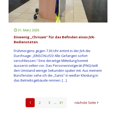
31. März 2026
Einwenig „Chrisam“ für das Befinden eines JVA-
Bediensteten
Frühmorgens gegen 7.30 Uhr ertönt in der JVA die
Durchsage: „EINSCHLUSS! Alle Gefangen sofort
verschliessen.“ Eine derartige Mitteilung kommt
äusserst selten vor. Das Personennotgerät (PNG) teilt
den Umstand wenige Sekunden später mit. Aus meinem
Bürofenster sehe ich die „Sanis“ in weißer Kleidung in
das Betriebsgebäude rennen.
[…]
1
2
3
...
31
nächste Seite