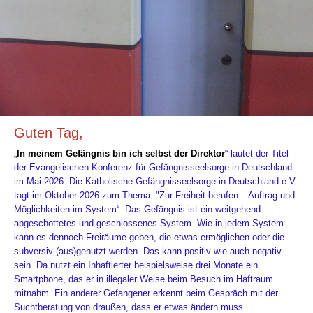
Guten Tag,
„
In meinem Gefängnis bin ich selbst der Direktor
“
lautet der Titel
der Evangelischen Konferenz für Gefängnisseelsorge in Deutschland
im Mai 2026.
Die Katholische Gefängnisseelsorge in Deutschland e.V.
tagt im Oktober 2026 zum Thema: "Zur Freiheit berufen – Auftrag und
Möglichkeiten im System“.
Das Gefängnis ist ein weitgehend
abgeschottetes und geschlossenes System. Wie in jedem System
kann es dennoch Freiräume geben, die etwas ermöglichen oder die
subversiv (aus)genutzt werden. Das kann
positiv wie auch negativ
sein. Da nutzt ein Inhaftierter beispielsweise drei Monate ein
Smartphone, das er in illegaler Weise beim Besuch im Haftraum
mitnahm. Ein anderer Gefangener erkennt beim Gespräch mit der
Suchtberatung von draußen, dass er etwas ändern muss.