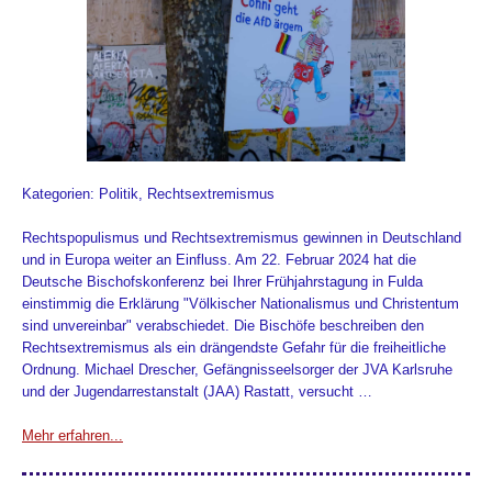
Kategorien: Politik, Rechtsextremismus
Rechtspopulismus und Rechtsextremismus gewinnen in Deutschland
und in Europa weiter an Einfluss. Am 22. Februar 2024 hat die
Deutsche Bischofskonferenz bei Ihrer Frühjahrstagung in Fulda
einstimmig die Erklärung "Völkischer Nationalismus und Christentum
sind unvereinbar" verabschiedet. Die Bischöfe beschreiben den
Rechtsextremismus als ein drängendste Gefahr für die freiheitliche
Ordnung. Michael Drescher, Gefängnisseelsorger der JVA Karlsruhe
und der Jugendarrestanstalt (JAA) Rastatt, versucht …
Mehr erfahren...