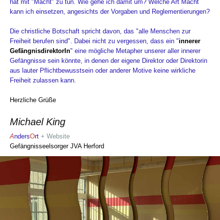
hat mit "Macht" zu tun. Wie gehe ich damit um? Welche Art Macht
kann ich einsetzen, angesichts der Vorgaben und Reglementierungen?
Die christliche Botschaft spricht davon, das "alle Menschen zur
Freiheit berufen sind". Dabei nicht zu vergessen, dass ein "
innerer
GefängnisdirektorIn
" eine mögliche Metapher unserer aller innerer
Gefängnisse sein könnte, in denen der eigene Direktor oder Direktorin
aus lauter Pflichtbewusstsein oder anderer Motive keine wirkliche
Freiheit zulassen kann.
Herzliche Grüße
Michael King
A
nders
O
rt
+ Website
Gefängnisseelsorger JVA Herford