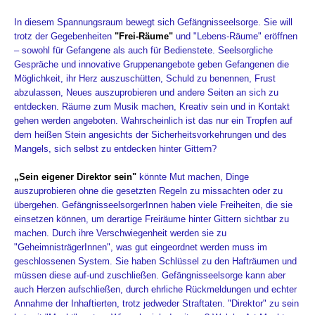
In diesem Spannungsraum bewegt sich Gefängnisseelsorge. Sie will
trotz der Gegebenheiten
"Frei-Räume"
und "Lebens-Räume" eröffnen
– sowohl für Gefangene als auch für Bedienstete. Seelsorgliche
Gespräche und innovative Gruppenangebote geben Gefangenen die
Möglichkeit, ihr Herz auszuschütten, Schuld zu
benennen, Frust
abzulassen, Neues auszuprobieren und andere Seiten an sich zu
entdecken. Räume zum Musik machen, Kreativ sein und in Kontakt
gehen werden angeboten. Wahrscheinlich ist das nur ein Tropfen auf
dem heißen Stein angesichts der Sicherheitsvorkehrungen und des
Mangels, sich selbst zu entdecken hinter Gittern?
„Sein eigener Direktor sein"
könnte Mut machen, Dinge
auszuprobieren ohne die gesetzten Regeln zu missachten oder zu
übergehen. GefängnisseelsorgerInnen haben viele Freiheiten, die sie
einsetzen können, um derartige Freiräume hinter Gittern sichtbar zu
machen. Durch ihre Verschwiegenheit werden sie zu
"GeheimnisträgerInnen", was gut eingeordnet werden muss im
geschlossenen System. Sie haben Schlüssel zu den Hafträumen und
müssen diese auf-und zuschließen. Gefängnisseelsorge kann aber
auch Herzen aufschließen, durch ehrliche Rückmeldungen und echter
Annahme der Inhaftierten, trotz jedweder Straftaten. "Direktor" zu sein