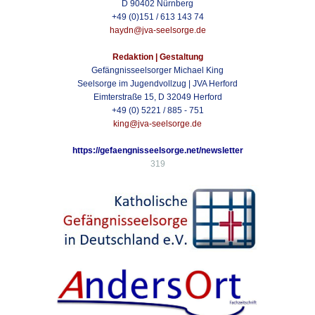
D 90402 Nürnberg
+49 (0)151 / 613 143 74
haydn@jva-seelsorge.de
Redaktion | Gestaltung
Gefängnisseelsorger Michael King
Seelsorge im Jugendvollzug | JVA Herford
Eimterstraße 15, D 32049 Herford
+49 (0) 5221 / 885 - 751
king@jva-seelsorge.de
https://gefaengnisseelsorge.net/newsletter
319