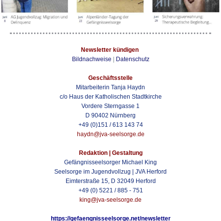
Newsletter kündigen
Bildnachweise
|
Datenschutz
Geschäftsstelle
Mitarbeiterin Tanja Haydn
c/o Haus der Katholischen Stadtkirche
Vordere Sterngasse 1
D 90402 Nürnberg
+49 (0)151 / 613 143 74
haydn@jva-seelsorge.de
Redaktion | Gestaltung
Gefängnisseelsorger Michael King
Seelsorge im Jugendvollzug | JVA Herford
Eimterstraße 15, D 32049 Herford
+49 (0) 5221 / 885 - 751
king@jva-seelsorge.de
https://gefaengnisseelsorge.net/newsletter