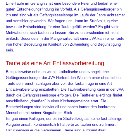
Eine Taufe im Gefängnis ist eine besondere Feier und bedarf einer
guten Entscheidungsfindung im Vorfeld. Als Gefängnisseelsorger bin
ich und sind wir als Gefängnisseelsorge im Laufe der Jahre achtsamer
und sensibler geworden. Wir fragen uns, kann im Strafvollzug eine
bewusste Entscheidung für eine Taufe gefällt werden? Es gibt viele
Motivationen, sich taufen zu lassen. Sie zu unterscheiden ist nicht
einfach. Besonders in der Mangelwirtschaft einer JVA kann eine Taufe
von hoher Bedeutung im Kontext von Zuwendung und Begünstigung
sein
.
Taufe als eine Art Entlassvorbereitung
Beispielsweise
nehmen wir als katholische und evangelische
Gefängnisseelsorger der JVA Herford den Wunsch einer christlichen
Taufe sehr ernst, schlagen aber vor, die Taufanfrage in eine Art
Entlaßvorbereitung einzubetten. Die Taufvorbereitung kann in der JVA
durch die Gefängnisseelsorge erfolgen. Die Tauffeier allerdings findet
anschließend „draußen“ in einer Kirchengemeinde statt. Die
Entscheidungen sind individuell und haben immer den konkreten
Menschen mit seiner Biografie im Blick.
Es
gab einen Kollegen, der es im Strafvollzug als seine fast alleinige
Aufgabe ansah, kontinuierlich Inhaftierte zu taufen und zu firmen.
Dafür gewann er die Gefangenen. Diese sind aufgrund ihrer