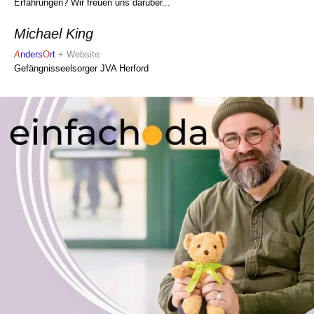
Erfahrungen? Wir freuen uns darüber.
..
Michael King
A
nders
O
rt
+ Website
Gefängnisseelsorger JVA Herford