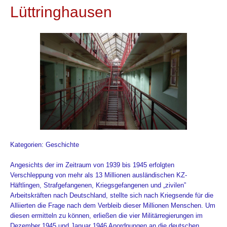
Lüttringhausen
Kategorien: Geschichte
Angesichts der im Zeitraum von 1939 bis 1945 erfolgten
Verschleppung von mehr als 13 Millionen ausländischen KZ-
Häftlingen, Strafgefangenen, Kriegsgefangenen und „zivilen”
Arbeitskräften nach Deutschland, stellte sich nach Kriegsende für die
Alliierten die Frage nach dem Verbleib dieser Millionen Menschen. Um
diesen ermitteln zu können, erließen die vier Militärregierungen im
Dezember 1945 und Januar 1946 Anordnungen an die deutschen