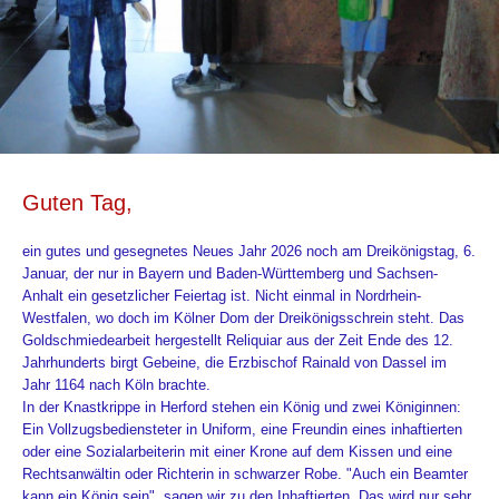
Guten Tag,
ein gutes und gesegnetes Neues Jahr 2026 noch am Dreikönigstag, 6.
Januar, der nur in Bayern und Baden-Württemberg und Sachsen-
Anhalt ein gesetzlicher Feiertag ist. Nicht einmal in Nordrhein-
Westfalen, wo doch im Kölner Dom der Dreikönigsschrein steht. Das
Goldschmiedearbeit hergestellt Reliquiar aus der Zeit Ende des 12.
Jahrhunderts birgt Gebeine, die Erzbischof Rainald von Dassel im
Jahr 1164 nach Köln brachte.
In der Knastkrippe in Herford stehen ein König und zwei Königinnen:
Ein Vollzugsbediensteter in Uniform, eine Freundin eines inhaftierten
oder eine Sozialarbeiterin mit einer Krone auf dem Kissen und eine
Rechtsanwältin oder Richterin in schwarzer Robe. "Auch ein Beamter
kann ein König sein", sagen wir zu den Inhaftierten. Das wird nur sehr