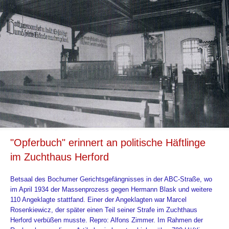
"Opferbuch" erinnert an politische Häftlinge
im Zuchthaus Herford
Betsaal des Bochumer Gerichtsgefängnisses in der ABC-Straße, wo
im April 1934 der Massenprozess gegen Hermann Blask und weitere
110 Angeklagte stattfand. Einer der Angeklagten war Marcel
Rosenkiewicz, der später einen Teil seiner Strafe im Zuchthaus
Herford verbüßen musste. Repro: Alfons Zimmer. Im Rahmen der