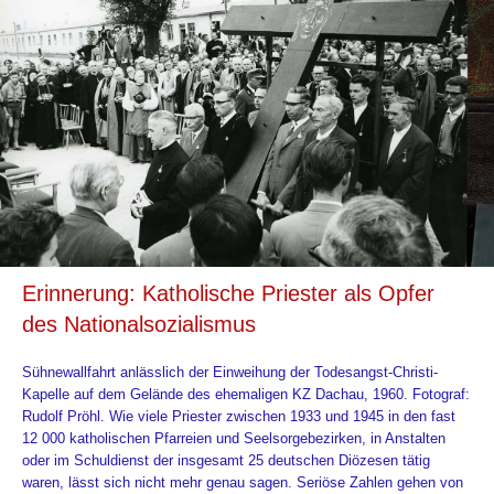
Erinnerung: Katholische Priester als Opfer
des Nationalsozialismus
Sühnewallfahrt anlässlich der Einweihung der Todesangst-Christi-
Kapelle auf dem Gelände des ehemaligen KZ Dachau, 1960. Fotograf:
Rudolf Pröhl. Wie viele Priester zwischen 1933 und 1945 in den fast
12 000 katholischen Pfarreien und Seelsorgebezirken, in Anstalten
oder im Schuldienst der insgesamt 25 deutschen Diözesen tätig
waren, lässt sich nicht mehr genau sagen. Seriöse Zahlen gehen von