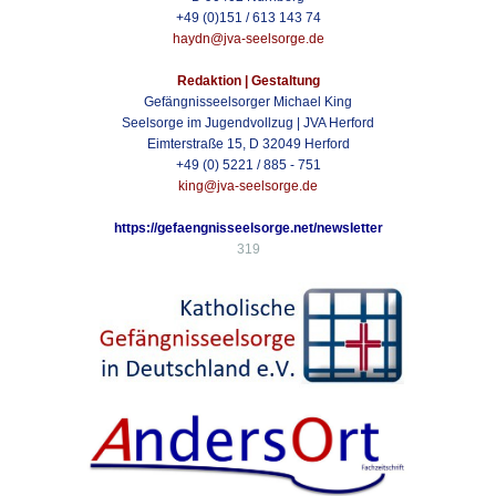
+49 (0)151 / 613 143 74
haydn@jva-seelsorge.de
Redaktion | Gestaltung
Gefängnisseelsorger Michael King
Seelsorge im Jugendvollzug | JVA Herford
Eimterstraße 15, D 32049 Herford
+49 (0) 5221 / 885 - 751
king@jva-seelsorge.de
https://gefaengnisseelsorge.net/newsletter
319