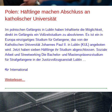
Polen: Häftlinge machen Abschluss an
katholischer Universität
Im polnischen Gefängnis in Lublin haben Inhaftierte die Möglichkeit,
direkt im Gefängnis ein Vollzeitstudium zu absolvieren. Es ist ein in
Europa einzigartiges Studium für Gefangene, das von der
Katholischen Universität Johannes Paul II. in Lublin (KUL) angeboten
wird. Jetzt haben sieben Häftlinge ihr Studium abgeschlossen. Soziale
Arbeit und Streetworking Die Bachelor- und Masterspräsenzstudium
für Strafgefangene in der Justizvollzugsanstalt Lublin …
👓 International
Weiterlesen...