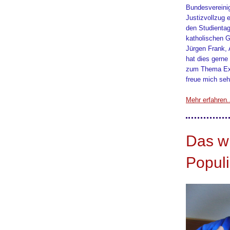
Bundesvereinig
Justizvollzug 
den Studienta
katholischen G
Jürgen Frank, 
hat dies gerne
zum Thema Ex
freue mich seh
Mehr erfahren.
Das w
Popul