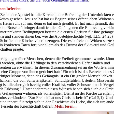
ls eine Enzyklika), die u.a. auch Gefangene thematisiert:
nen befreien
eiten der Apostel hat die Kirche in der Befreiung der Unterdrückten 
ottes gesehen. Jesus selbst hat zu Beginn seines öffentlichen Wirkens 
s Herrn ruht auf mir; denn er hat mich gesalbt. Er hat mich gesandt, da
rohe Botschaft bringe; damit ich den Gefangenen die Entlassung verkü
nter prekären Bedingungen beteten die ersten Christen für ihre gefang
n und standen ihnen bei, wie die Apostelgeschichte (vgl. 12,5; 24,23)
Schriften der Kirchenväter bezeugen. Dieses befreiende Wirken setzte s
in konkreten Taten fort, vor allem als das Drama der Sklaverei und Ge
chaften prägte.
erlegungen über Menschen, denen die Freiheit genommen wurde, könn
 werden, ohne die Häftlinge in den verschiedenen Haftanstalten und
zentren zu erwähnen. In diesem Zusammenhang sei an die Worte erinner
 eine Gruppe von ihnen gerichtet hat: "Für mich ist das Betreten eines
chtiger Moment, denn das Gefängnis ist ein Ort großer Menschlichkeit
ichkeit, die von Schwierigkeiten, Schuldgefühlen, Urteilen, Missverst
 ist, die aber gleichzeitig voller Kraft ist, voller Sehnsucht nach Verge
ch Erlösung." Unter anderem diesen Wunsch haben sich auch die Orden,
n Gefangenen widmen, als vorrangigen Dienst an der Kirche zu eigen 
aulus verkündete: "Zur Freiheit hat uns Christus befreit" (Gal 5,1). Und 
ß eine innere: Sie zeigt sich in der Geschichte als Liebe, die sich um an
 Fesseln der Knechtschaft befreit.
Mehr lesen...