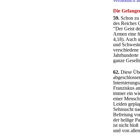
verbindlich a
Die Gefange
59.
Schon zu Z
des Reiches G
"Der Geist de
Armen eine f
4,18). Auch u
und Schwester
verschiedene 
Jahrhunderte 
ganze Gesells
62.
Diese Üb
abgeschlossen
Internierungs
Franziskus an
immer ein wi
einer Menschl
Leiden geplagt
Sehnsucht na
Befreiung vo
der heilige P
ist nicht blo
und von allen