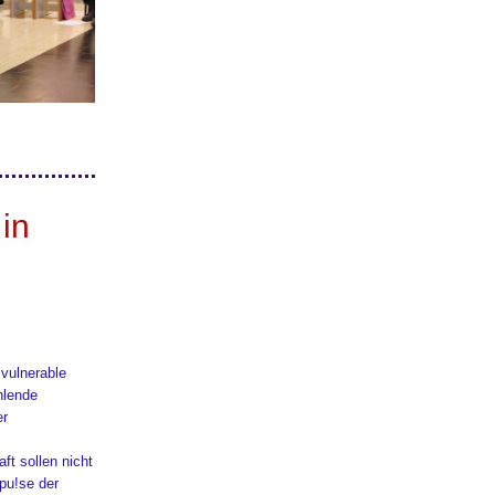
in
 vulnerable
hlende
er
ft sollen nicht
mpu!se der