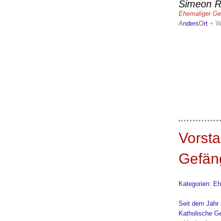
Simeon R
Ehemaliger Ge
A
nders
O
rt
+ W
Vorst
Gefän
Kategorien: E
Seit dem Jahr 
Katholische G