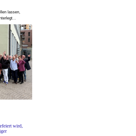
llen lassen,
terlegt...
feiert wird,
iger