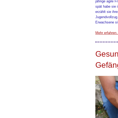
jährige agile F
spät habe sie i
erzählt sie ih
Jugendvollzug.
Erwachsene sit
Mehr erfahren.
Gesun
Gefän