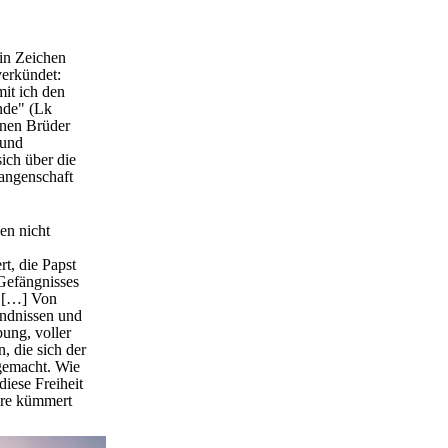
ein Zeichen
verkündet:
mit ich den
nde" (Lk
enen Brüder
 und
ich über die
fangenschaft
en nicht
t, die Papst
 Gefängnisses
. […] Von
ändnissen und
bung, voller
 die sich der
gemacht. Wie
diese Freiheit
dere kümmert