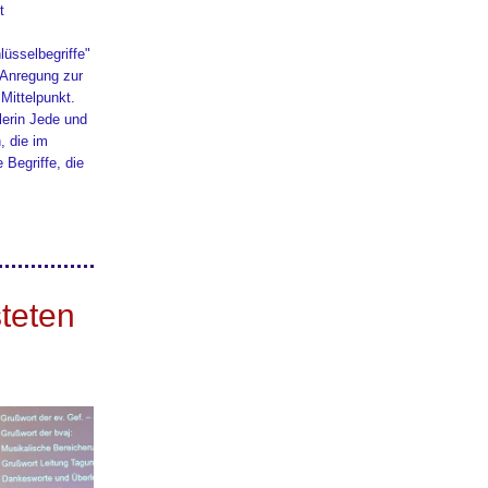
t
lüsselbegriffe"
 Anregung zur
Mittelpunkt.
lerin Jede und
, die im
 Begriffe, die
steten