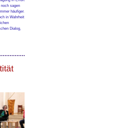
l noch sagen
immer häufiger.
Doch in Wahrheit
lichen
chen Dialog,
ität