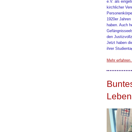
e.V. als einge
kirchlicher Ver
Personenkörper
1920er Jahren 
haben. Auch h
Gefängnisseels
den Justizvoll
Jetzt haben di
ihrer Studient
Mehr erfahren.
Buntes
Leben