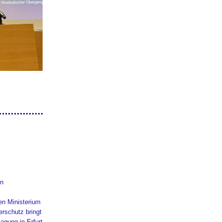
en
en Ministerium
erschutz bringt
agung in Erfurt