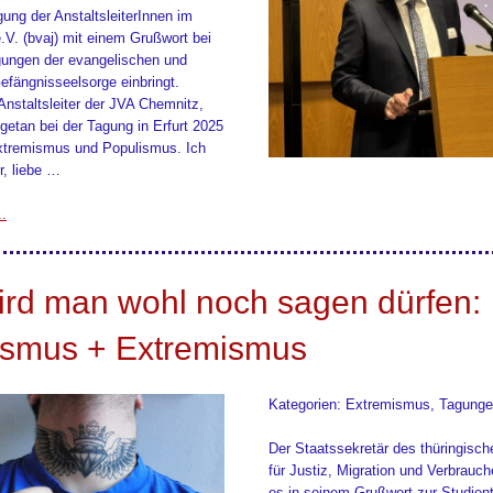
ung der AnstaltsleiterInnen im
e.V. (bvaj) mit einem Grußwort bei
gungen der evangelischen und
efängnisseelsorge einbringt.
Anstaltsleiter der JVA Chemnitz,
 getan bei der Tagung in Erfurt 2025
tremismus und Populismus. Ich
r, liebe …
..
ird man wohl noch sagen dürfen:
ismus + Extremismus
Kategorien: Extremismus, Tagung
Der Staatssekretär des thüringisch
für Justiz, Migration und Verbrauch
es in seinem Grußwort zur Studient