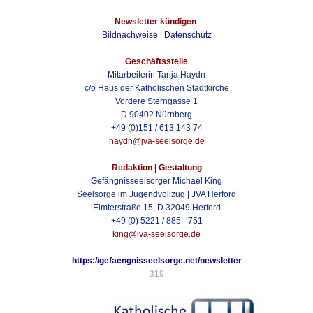
Newsletter kündigen
Bildnachweise
|
Datenschutz
Geschäftsstelle
Mitarbeiterin Tanja Haydn
c/o Haus der Katholischen Stadtkirche
Vordere Sterngasse 1
D 90402 Nürnberg
+49 (0)151 / 613 143 74
haydn@jva-seelsorge.de
Redaktion | Gestaltung
Gefängnisseelsorger Michael King
Seelsorge im Jugendvollzug | JVA Herford
Eimterstraße 15, D 32049 Herford
+49 (0) 5221 / 885 - 751
king@jva-seelsorge.de
https://gefaengnisseelsorge.net/newsletter
319