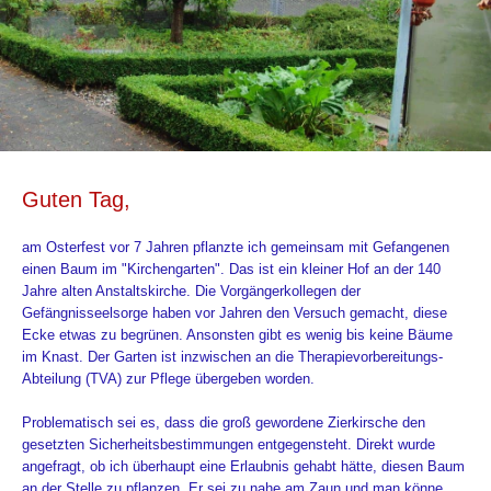
Guten Tag,
am Osterfest vor 7 Jahren pflanzte ich gemeinsam mit Gefangenen
einen Baum im "Kirchengarten". Das ist ein kleiner Hof an der 140
Jahre alten Anstaltskirche. Die Vorgängerkollegen der
Gefängnisseelsorge haben vor Jahren den Versuch gemacht, diese
Ecke etwas zu begrünen. Ansonsten gibt es wenig bis keine Bäume
im Knast. Der Garten ist inzwischen an die Therapievorbereitungs-
Abteilung (TVA) zur Pflege übergeben worden.
Problematisch sei es, dass die groß gewordene Zierkirsche den
gesetzten Sicherheitsbestimmungen entgegensteht. Direkt wurde
angefragt, ob ich überhaupt eine Erlaubnis gehabt hätte, diesen Baum
an der Stelle zu pflanzen. Er sei zu nahe am Zaun und man könne