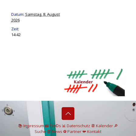
Datum:
Samstag, 8. August
2026
Zeit:
14:42
📚 I
mpressum
📸
Fot©s
📊
Datenschutz
📆 Kalender
🔎
Suche
📘 News
⚽
Partner
📯
Kontakt